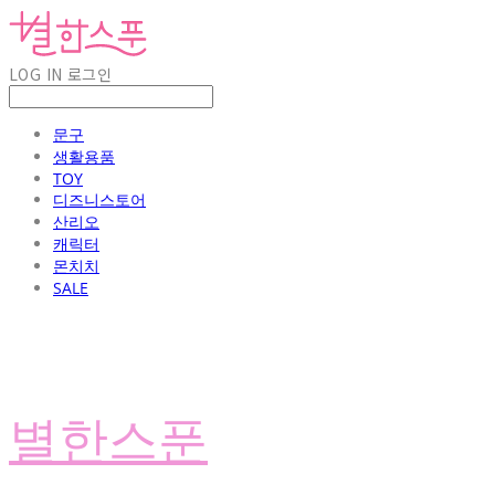
LOG IN
로그인
문구
생활용품
TOY
디즈니스토어
산리오
캐릭터
몬치치
SALE
별한스푼