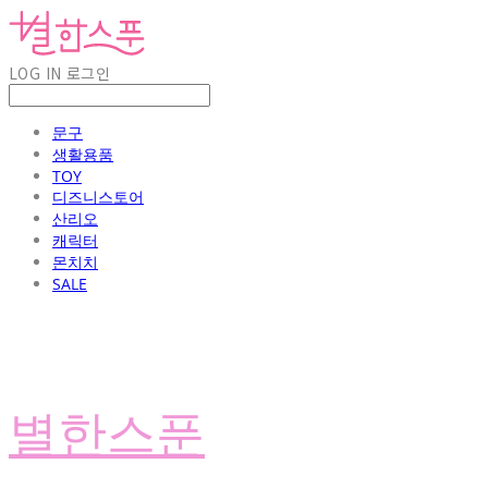
LOG IN
로그인
문구
생활용품
TOY
디즈니스토어
산리오
캐릭터
몬치치
SALE
별한스푼