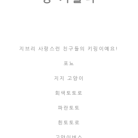
지브리 사랑스런 친구들의 키링이예요!
포뇨
지지 고양이
회색토토로
파란토토
흰토토로
고양이버스