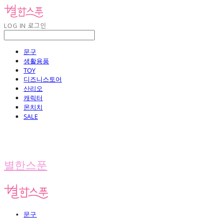
LOG IN
로그인
문구
생활용품
TOY
디즈니스토어
산리오
캐릭터
몬치치
SALE
별한스푼
문구