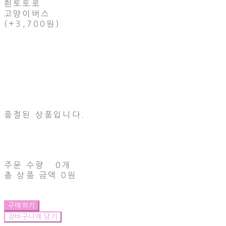
흰토토로
고양이버스
(+3,700원)
품절된 상품입니다.
주문 수량
0개
총 상품 금액
0원
구매하기
장바구니에 담기