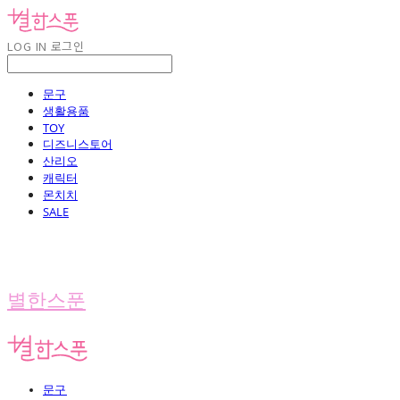
LOG IN
로그인
문구
생활용품
TOY
디즈니스토어
산리오
캐릭터
몬치치
SALE
별한스푼
문구