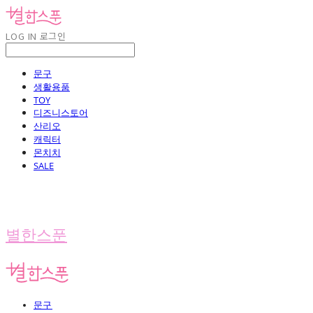
LOG IN
로그인
문구
생활용품
TOY
디즈니스토어
산리오
캐릭터
몬치치
SALE
별한스푼
문구