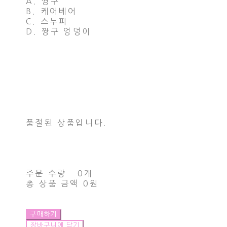
A. 짱구
B. 케어베어
C. 스누피
D. 짱구 엉덩이
품절된 상품입니다.
주문 수량
0개
총 상품 금액
0원
구매하기
장바구니에 담기