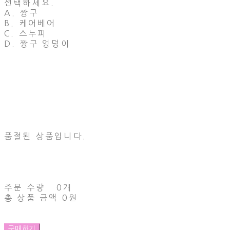
선택하세요.
A. 짱구
B. 케어베어
C. 스누피
D. 짱구 엉덩이
품절된 상품입니다.
주문 수량
0개
총 상품 금액
0원
구매하기