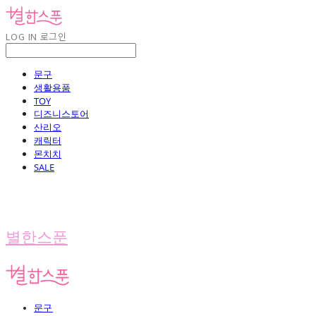
LOG IN
로그인
문구
생활용품
TOY
디즈니스토어
산리오
캐릭터
몬치치
SALE
별한스푼
문구