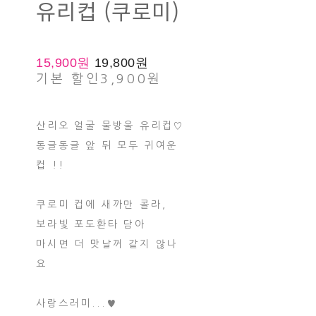
유리컵 (쿠로미)
15,900원
19,800원
기본 할인
3,900원
산리오 얼굴 물방울 유리컵♡
동글동글 앞 뒤 모두 귀여운
컵 !!
쿠로미 컵에 새까만 콜라,
보라빛 포도환타 담아
마시면 더 맛날꺼 같지 않나
요
사랑스러미...♥