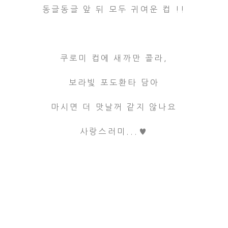
동글동글 앞 뒤 모두 귀여운 컵 !!
쿠로미 컵에 새까만 콜라,
보라빛 포도환타 담아
마시면 더 맛날꺼 같지 않나요
사랑스러미...♥