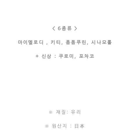
< 6종류 >
마이멜로디 , 키티, 폼폼푸린, 시나모롤
+ 신상 : 쿠로미, 포차코
※ 재질: 유리
※ 원산지 : 日本