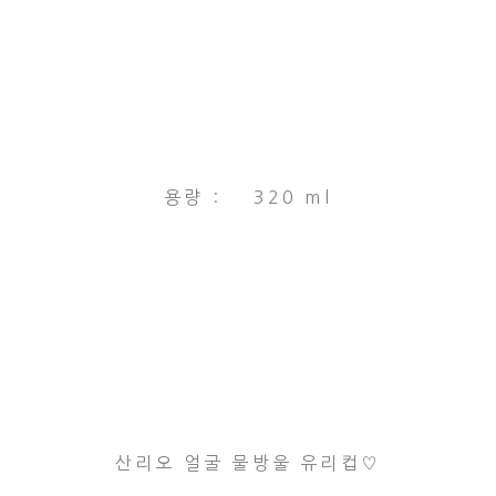
용량 : 320 ml
산리오 얼굴 물방울 유리컵♡