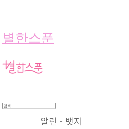
별한스푼
알린 - 뱃지