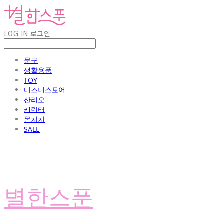
LOG IN
로그인
문구
생활용품
TOY
디즈니스토어
산리오
캐릭터
몬치치
SALE
별한스푼