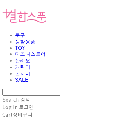
문구
생활용품
TOY
디즈니스토어
산리오
캐릭터
몬치치
SALE
Search
검색
Log In
로그인
Cart
장바구니