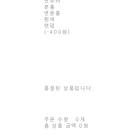
연보라
분홍
연분홍
흰색
랜덤
(-400원)
품절된 상품입니다.
주문 수량
0개
총 상품 금액
0원