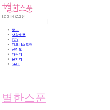
LOG IN
로그인
문구
생활용품
TOY
디즈니스토어
산리오
캐릭터
몬치치
SALE
별한스푼