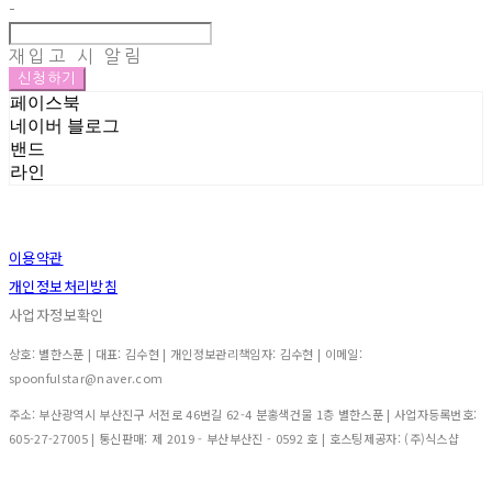
-
재입고 시 알림
신청하기
페이스북
네이버 블로그
밴드
라인
이용약관
개인정보처리방침
사업자정보확인
상호: 별한스푼 | 대표: 김수현 | 개인정보관리책임자: 김수현 | 이메일:
spoonfulstar@naver.com
주소: 부산광역시 부산진구 서전로 46번길 62-4 분홍색건물 1층 별한스푼 | 사업자등록번호:
605-27-27005
| 통신판매:
제 2019 - 부산부산진 - 0592 호
| 호스팅제공자: (주)식스샵