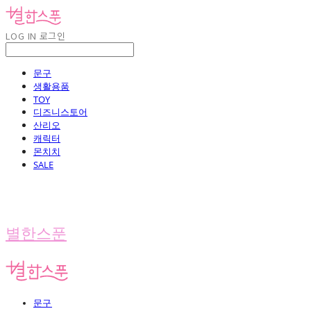
LOG IN
로그인
문구
생활용품
TOY
디즈니스토어
산리오
캐릭터
몬치치
SALE
별한스푼
문구